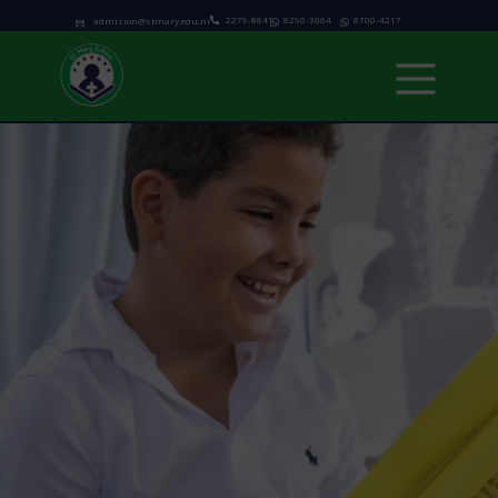
2279-8841
8290-3064
8700-4217
admision@stmary.edu.ni
Inicio
Nosotros
Modalidades Académicas
Programas
Admisiones
Calendario Escolar
Noticias & Eventos
Contacto