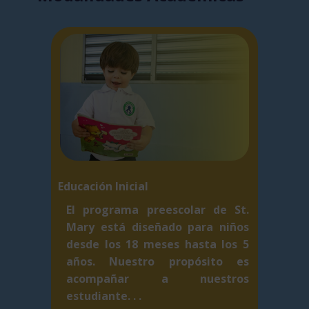
Educación Inicial
El programa preescolar de St.
Mary está diseñado para niños
desde los 18 meses hasta los 5
años. Nuestro propósito es
acompañar a nuestros
estudiante. . .